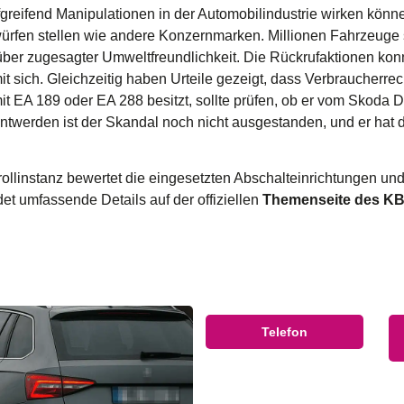
efgreifend Manipulationen in der Automobilindustrie wirken kön
en stellen wie andere Konzernmarken. Millionen Fahrzeuge si
r zugesagter Umweltfreundlichkeit. Die Rückrufaktionen konnt
t sich. Gleichzeitig haben Urteile gezeigt, dass Verbraucherrec
EA 189 oder EA 288 besitzt, sollte prüfen, ob er vom
Skoda D
nntwerden ist der Skandal noch nicht ausgestanden, und er hat 
rollinstanz bewertet die eingesetzten Abschalteinrichtungen u
det umfassende Details auf der offiziellen
Themenseite des KB
Telefon