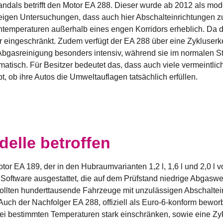
andals
betrifft den Motor EA 288. Dieser wurde ab 2012 als mod
zeigen Untersuchungen, dass auch hier Abschalteinrichtungen z
entemperaturen außerhalb eines engen Korridors erheblich. Da d
 eingeschränkt. Zudem verfügt der EA 288 über eine Zykluserke
Abgasreinigung besonders intensiv, während sie im normalen St
ematisch. Für Besitzer bedeutet das, dass auch viele vermeintli
t, ob ihre Autos die Umweltauflagen tatsächlich erfüllen.
elle betroffen
tor EA 189, der in den Hubraumvarianten 1,2 l, 1,6 l und 2,0 l
Software ausgestattet, die auf dem Prüfstand niedrige Abgaswer
 rollten hunderttausende Fahrzeuge mit unzulässigen Abschalt
Auch der Nachfolger EA 288, offiziell als Euro-6-konform beworb
ei bestimmten Temperaturen stark einschränken, sowie eine Zyk