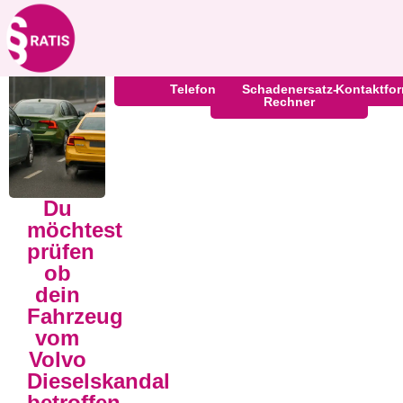
Volvo Dieselskandal
Telefon
Schadenersatz-
Kontaktfor
Rechner
Du
möchtest
prüfen
ob
dein
Fahrzeug
vom
Volvo
Dieselskandal
betroffen