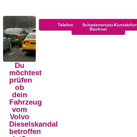
Telefon
Schadenersatz-
Kontaktfor
Rechner
Du
möchtest
prüfen
ob
dein
Fahrzeug
vom
Volvo
Dieselskandal
betroffen