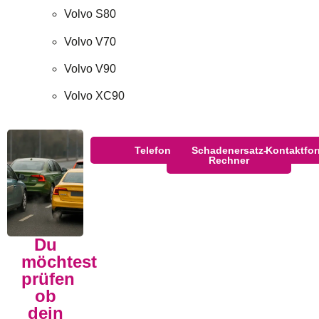
Volvo S80
Volvo V70
Volvo V90
Volvo XC90
Telefon
Schadenersatz-
Kontaktfor
Rechner
Du
möchtest
prüfen
ob
dein