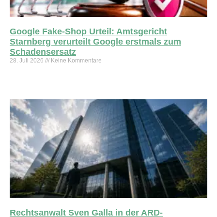
Google Fake-Shop Urteil: Amtsgericht
Starnberg verurteilt Google erstmals zum
Schadensersatz
28. Juli 2026
Keine Kommentare
Weiterlesen »
Rechtsanwalt Sven Galla in der ARD-