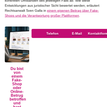
konkreten Umständen des jeweiligen Falls ab. Wie diese
Entwicklungen aus juristischer Sicht bewertet werden, erläutert
Rechtsanwalt Sven Galla in
einem eigenen Beitrag über Fake-
Shops und die Verantwortung großer Plattformen
.
Telefon
E-Mail
Kontaktfor
Du bist
von
einem
Fake-
Shop
oder
Online-
Betrug
betroffen
und
hast